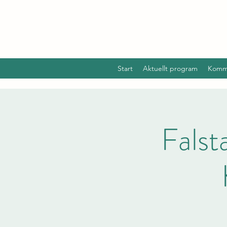
Start
Aktuellt program
Komm
Falst