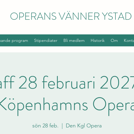
OPERANS VÄNNER YSTAD
ande program
Stipendiater
Bli medlem
Historik
Om
Kont
aff 28 februari 2027
Köpenhamns Oper
sön 28 feb.
  |  
Den Kgl Opera