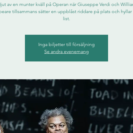
jut av en munter kväll på Operan när Giuseppe Verdi och Willi
eare tillsammans sätter en uppblåst riddare på plats och hyllar 
list.
Inga biljetter till försäljning
Se andra evenemang