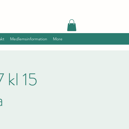
akt
Medlemsinformation
More
 kl 15
a