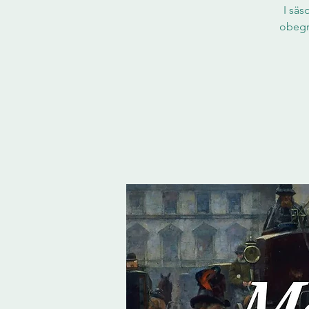
I säs
obegr