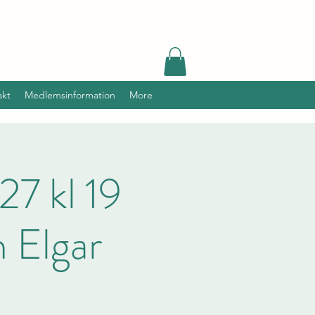
akt
Medlemsinformation
More
7 kl 19
h Elgar