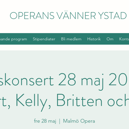
OPERANS VÄNNER YSTAD
ande program
Stipendiater
Bli medlem
Historik
Om
Kont
skonsert 28 maj 202
, Kelly, Britten oc
fre 28 maj
  |  
Malmö Opera