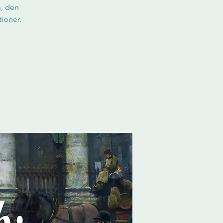
n, den
ioner.