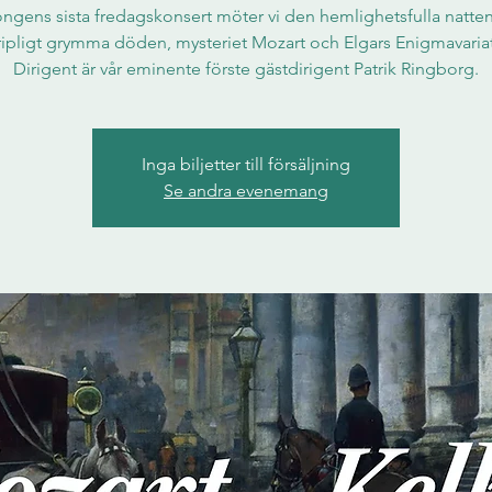
ongens sista fredagskonsert möter vi den hemlighetsfulla natte
ipligt grymma döden, mysteriet Mozart och Elgars Enigmavariat
Dirigent är vår eminente förste gästdirigent Patrik Ringborg.
Inga biljetter till försäljning
Se andra evenemang