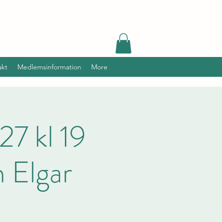
akt
Medlemsinformation
More
7 kl 19
h Elgar