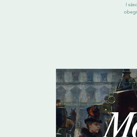
I säs
obegr