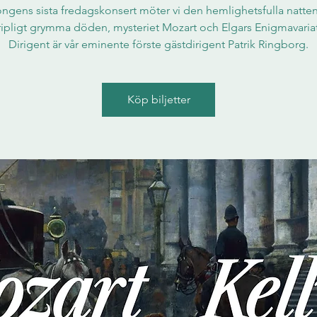
ongens sista fredagskonsert möter vi den hemlighetsfulla natte
ipligt grymma döden, mysteriet Mozart och Elgars Enigmavariat
Dirigent är vår eminente förste gästdirigent Patrik Ringborg.
Köp biljetter