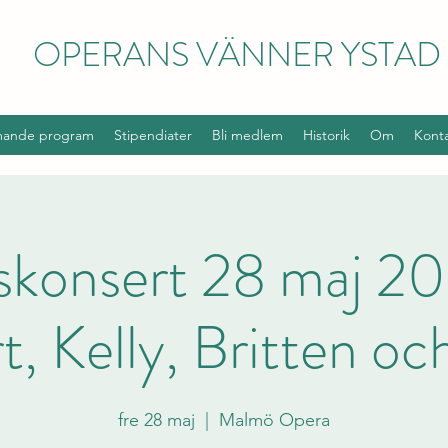
OPERANS VÄNNER YSTAD
ande program
Stipendiater
Bli medlem
Historik
Om
Kont
skonsert 28 maj 202
, Kelly, Britten oc
fre 28 maj
  |  
Malmö Opera