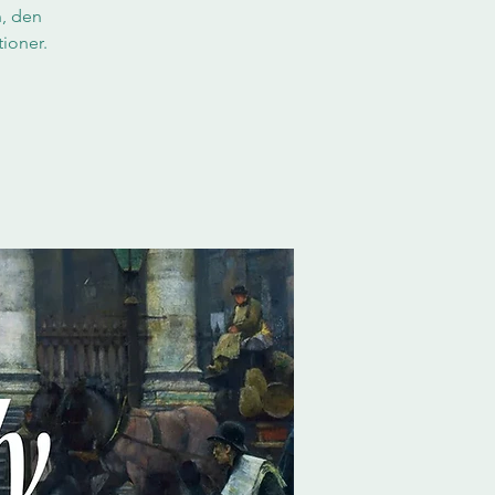
n, den
ioner.