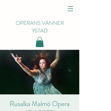
OPERANS VÄNNER
YSTAD
Rusalka Malmö Opera