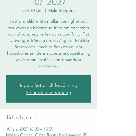
10/1 2027
sön 10 jan.
  |  
Malmö Opera
I ett drömlikt möte mellan verklighet och
myt växer en berättelse fram om ensamhet
och tillhörighet, kärlek och uppoffring. Två
av Sveriges främsta operasångare, Matilda
Sterby och Joachim Bäckström, gör
huvudrollerna i denna poetiska uppsättning
av Antonín Dvořáks senromantiska
mästerverk.
Inga biljetter till försäljning
Se andra evenemang
Tid och plats
10 jan. 2027 16:00 – 18:50
Malmö Opera, Östra Rönneholmsvägen 20,