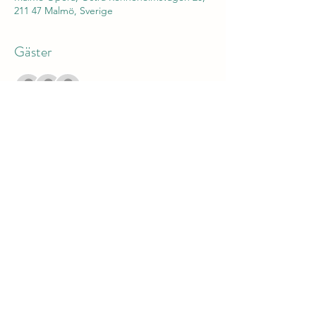
211 47 Malmö, Sverige
Gäster
Se alla
Dela detta evenemang
Operans Vänner Ystad
ovy@ovy.nu