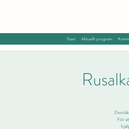
Start
Aktuellt program
Komm
Rusalk
Dvořák
För a
hjäl