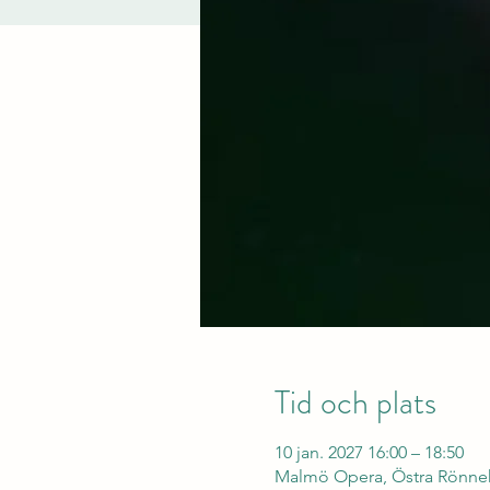
Tid och plats
10 jan. 2027 16:00 – 18:50
Malmö Opera, Östra Rönneh