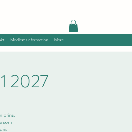
akt
Medlemsinformation
More
/1 2027
 prins.
xa som
pris.