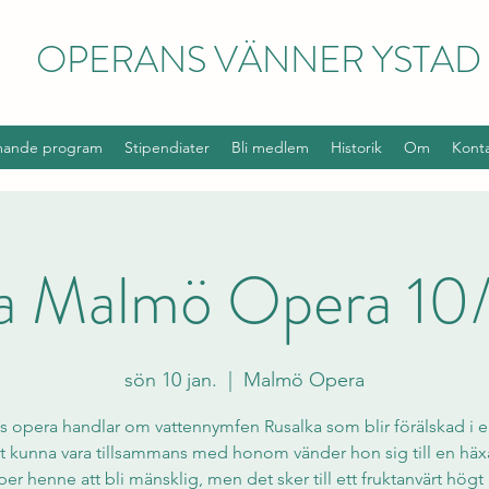
OPERANS VÄNNER YSTAD
ande program
Stipendiater
Bli medlem
Historik
Om
Kont
a Malmö Opera 10
sön 10 jan.
  |  
Malmö Opera
s opera handlar om vattennymfen Rusalka som blir förälskad i en
tt kunna vara tillsammans med honom vänder hon sig till en hä
per henne att bli mänsklig, men det sker till ett fruktanvärt högt 