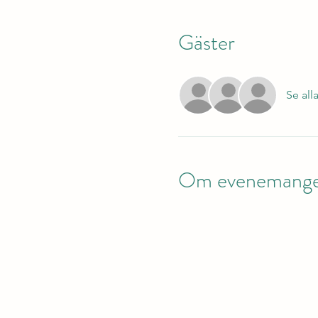
Gäster
Se all
Om evenemang