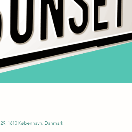
j 29, 1610 København, Danmark