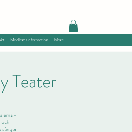
akt
Medlemsinformation
More
y Teater
alerna –
t och
a sånger