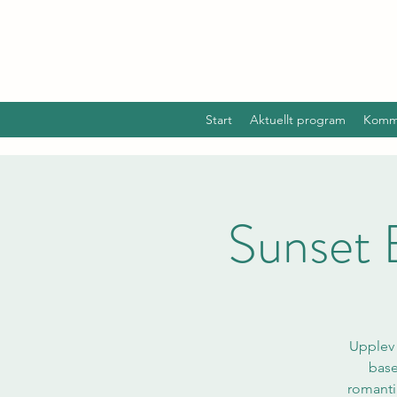
Start
Aktuellt program
Komm
Sunset 
Upplev 
base
romanti