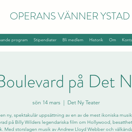
OPERANS VÄNNER YSTAD
ande program
Stipendiater
Bli medlem
Historik
Om
Kont
Boulevard på Det N
sön 14 mars
  |  
Det Ny Teater
en ny, spektakulär uppsättning av en av de mest ikoniska musik
rad på Billy Wilders legendariska film om Hollywood, besatthe
k. Med storslagen musik av Andrew Lloyd Webber och välkänd