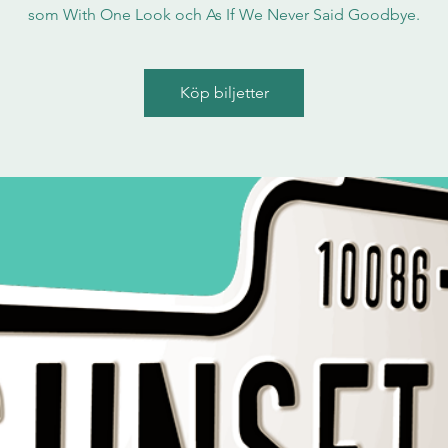
som With One Look och As If We Never Said Goodbye.
Köp biljetter