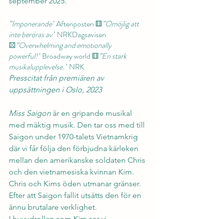
september 2025.
”Imponerande”
 Aftenposten ⚅
”Omöjlig att 
inte beröras av”
 NRKDagsavisen 
⚄
”Overwhelming and emotionally 
powerful!”
 Broadway world ⚅
”En stark 
musikalupplevelse.”
 NRK
Presscitat från premiären av 
uppsättningen i Oslo, 2023
Miss Saigon
 är en gripande musikal 
med mäktig musik. Den tar oss med till 
Saigon under 1970-talets Vietnamkrig 
där vi får följa den förbjudna kärleken 
mellan den amerikanske soldaten Chris 
och den vietnamesiska kvinnan Kim. 
Chris och Kims öden utmanar gränser. 
Efter att Saigon fallit utsätts den för en 
ännu brutalare verklighet.
I huvudrollen som Kim ser vi 