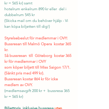
kr = 565 kr) samt
hotelrum enkelrum 890 kr eller  del i 
dubbelrum 545 kr
(Skicka mail om du behöver hjälp - Vi 
kan köpa biljetten till dig!)
Styrelsebeslut för medlemmar i OVY:
Bussresan till Malmö Opera  kostar 365 
kr. 
Så bussresan  till  Göteborg  kostar 365 
kr för medlemmar i OVY 
som köper biljett till Miss Saigon 17/1. 
(Sänkt pris med 499 kr).
Bussresan kostar 864 kr för icke 
medlem av OVY. 
(medlemsavgift 200 kr +  bussresa 365 
kr = 565 kr)
Biljettpris, inklusive bussresa 
utan 