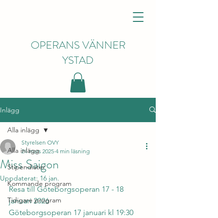
OPERANS VÄNNER
YSTAD
Inlägg
Alla inlägg
Styrelsen OVY
Alla inlägg
24 mars 2025
4 min läsning
Miss Saigon
Stipendiater
Uppdaterat:
16 jan.
Kommande program
Resa till Göteborgsoperan 17 - 18 
Tidigare program
januari 2026 
Göteborgsoperan 17 januari kl 19:30