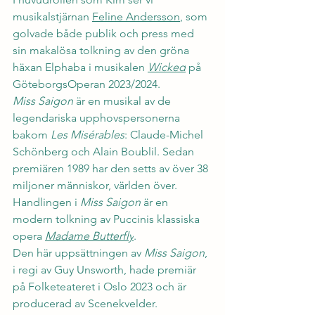
musikalstjärnan 
Feline Andersson
, som 
golvade både publik och press med 
sin makalösa tolkning av den gröna 
häxan Elphaba i musikalen 
Wicked
 på 
GöteborgsOperan 2023/2024.
Miss Saigon
 är en musikal av de 
legendariska upphovspersonerna 
bakom 
Les Misérables
: Claude-Michel 
Schönberg och Alain Boublil. Sedan 
premiären 1989 har den setts av över 38 
miljoner människor, världen över. 
Handlingen i 
Miss Saigon
 är en 
modern tolkning av Puccinis klassiska 
opera 
Madame Butterfly
.
Den här uppsättningen av 
Miss Saigon
, 
i regi av Guy Unsworth, hade premiär 
på Folketeateret i Oslo 2023 och är 
producerad av Scenekvelder. 