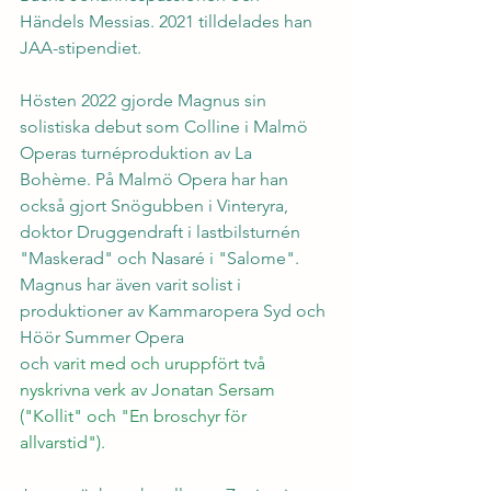
Händels Messias. 2021 tilldelades han 
JAA-stipendiet.
Hösten 2022 gjorde Magnus sin 
solistiska debut som Colline i Malmö 
Operas turnéproduktion av La 
Bohème. På Malmö Opera har han 
också gjort Snögubben i Vinteryra, 
doktor Druggendraft i lastbilsturnén 
"Maskerad" och Nasaré i "Salome".
Magnus har även varit solist i 
produktioner av Kammaropera Syd och 
Höör Summer Opera
och 
varit med och uruppfört två 
nyskrivna verk av Jonatan Sersam 
("Kollit" och "En broschyr för 
allvarstid").