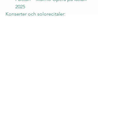
2025
Konserter och solorecitaler:
Solorecital, Malmö Rådhus 2024
Solorecital, Palladium konserthus i 
Malmö 2023
Konsert vid Conservatorio di 
Musica “Giuseppe Verdi” i Milano 
2025
Konsert, Villecroze, Frankrike 2025
Flera konserter runt om i Sverige, 
både som solopianist och i 
samarbete med sångare
Anmälan till konserten
Medlem av OVY anmäler sig till 