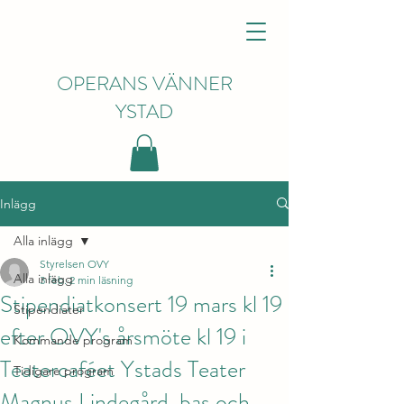
OPERANS VÄNNER
YSTAD
Inlägg
Alla inlägg
Styrelsen OVY
Alla inlägg
3 feb.
2 min läsning
Stipendiatkonsert 19 mars kl 19
Stipendiater
efter OVY's årsmöte kl 19 i
Kommande program
Teatercaféet Ystads Teater
Tidigare program
Magnus Lindegård, bas och